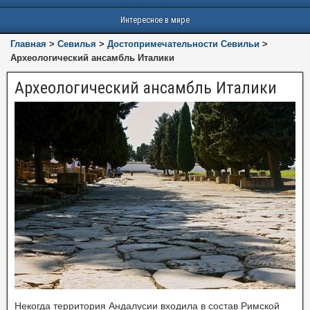
Интересное в мире
Главная
>
Севилья
>
Достопримечательности Севильи
>
Археологический ансамбль Италики
Археологический ансамбль Италики
Некогда территория Андалусии входила в состав Римской