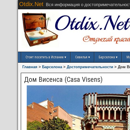
Otdix.Net
Вся информация о достопримечательнос
Стоит посетить в Испании
Севилья
Барселона
М
Главная
>
Барселона
>
Достопримечательности
>
Дом Ви
Дом Висенса (Casa Visens)