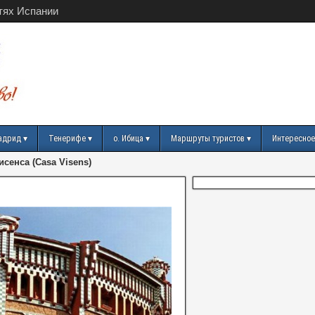
тях Испании
адрид
Тенерифе
о. Ибица
Маршруты туристов
Интересное
сенса (Casa Visens)