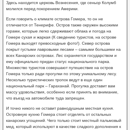
Здесь находится церковь Вознесения, где сеньор Колумб
молился перед покорением Америки.
Если говорить о климате острова Гомера, то он не
отличается от Тенерифе. Остров также окружен высокими
горами, которые легко сдерживают облака и погода на
Гомере сухая и жаркая (К сведению туристов, на острове
Гомера выходят превосходные фото!). Север острова
покрыт густыми лавровыми лесами – самыми большими на
всех Канарских островах. Лес охраняется государством и
ему официально придан статус национального парка.
Множество туристов совершают путешествие на остров
Гомера только ради прогулки по этому уникальному лесу.
Несколько туристических тропок ведут в еще один
национальный парк – Гараханай. Прогулка доставит вам
массу удовольствия, особенно если принять во внимание,
что въезд на автомобиле туда запрещен.
И точно никого не оставит равнодушным местная кухня.
Островную кухню Гомера стоит отделять от остальных
канарских угощений. Чего только стоит местный пальмовый
мед, который используют в качестве сладкого дополнения к