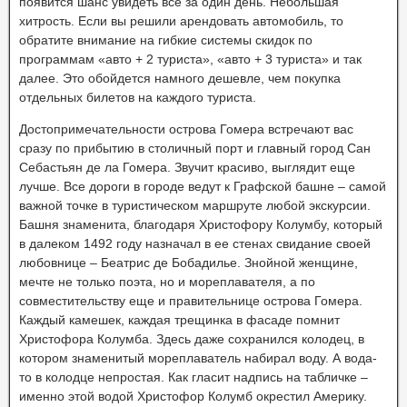
появится шанс увидеть все за один день. Небольшая
хитрость. Если вы решили арендовать автомобиль, то
обратите внимание на гибкие системы скидок по
программам «авто + 2 туриста», «авто + 3 туриста» и так
далее. Это обойдется намного дешевле, чем покупка
отдельных билетов на каждого туриста.
Достопримечательности острова Гомера встречают вас
сразу по прибытию в столичный порт и главный город Сан
Себастьян де ла Гомера. Звучит красиво, выглядит еще
лучше. Все дороги в городе ведут к Графской башне – самой
важной точке в туристическом маршруте любой экскурсии.
Башня знаменита, благодаря Христофору Колумбу, который
в далеком 1492 году назначал в ее стенах свидание своей
любовнице – Беатрис де Бобадилье. Знойной женщине,
мечте не только поэта, но и мореплавателя, а по
совместительству еще и правительнице острова Гомера.
Каждый камешек, каждая трещинка в фасаде помнит
Христофора Колумба. Здесь даже сохранился колодец, в
котором знаменитый мореплаватель набирал воду. А вода-
то в колодце непростая. Как гласит надпись на табличке –
именно этой водой Христофор Колумб окрестил Америку.