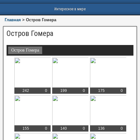
Интересное в мире
Главная
>
Остров Гомера
Остров Гомера
Остров Гомера
242
0
199
0
175
0
155
0
140
0
136
0