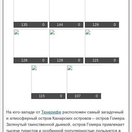
135
0
144
0
129
0
128
0
128
0
115
0
115
0
107
0
На юго-западе от
Тенерифе
расположен самый загадочный
и атмосферный остров Канарских островов – остров Гомера.
Затянутый таинственной дымкой, остров Гомера привлекает
тысячи туристов и особенной популярностью пользуется в