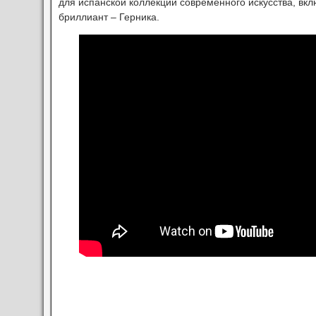
для испанской коллекции современного искусства, вк
бриллиант – Герника.