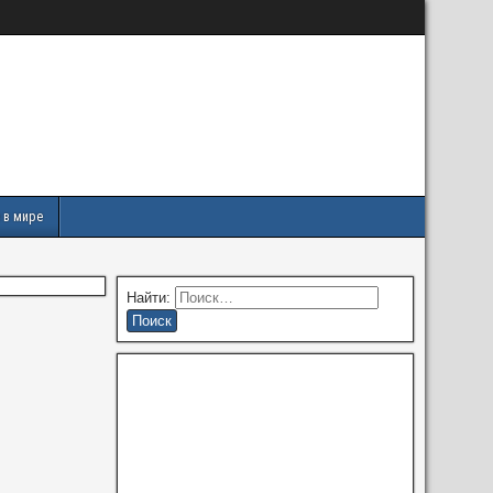
 в мире
Найти: