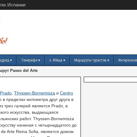
тях Испании
адрид
Тенерифе
о. Ибица
Маршруты туристов
Интересное
рут Paseo del Arte
Prado
,
Thyssen-Bornemisza
и
Centro
o в пределах километра друг друга в
из трех галерей является Prado, в
кого искусства, выдающаяся
льянских работ. Thyssen-Bornemisza
кусству начиная с четырнадцатого до
de Arte Reina Sofia, является домом