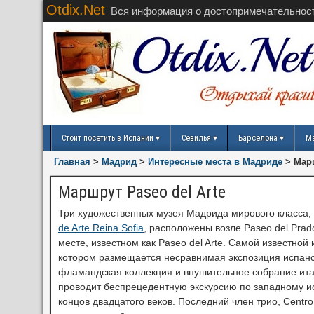
Otdix.Net
Вся информация о достопримечательнос
Стоит посетить в Испании
Севилья
Барселона
М
Главная
>
Мадрид
>
Интересные места в Мадриде
>
Марш
Маршрут Paseo del Arte
Три художественных музея Мадрида мирового класса,
de Arte Reina Sofia
, расположены возле Paseo del Prad
месте, известном как Paseo del Arte. Самой известной 
котором размещается несравнимая экспозиция испанс
фламандская коллекция и внушительное собрание ита
проводит беспрецедентную экскурсию по западному ис
концов двадцатого веков. Последний член трио, Centro 