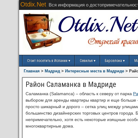
Otdix.Net
Вся информация о достопримечательнос
Стоит посетить в Испании
Севилья
Барселона
М
Главная
>
Мадрид
>
Интересные места в Мадриде
>
Рай
Район Саламанка в Мадриде
Саламанка (Salamanca) – область к северу от парка
Pa
выбором для аренды квартиры квартир и еще больше 
просто шикарный и дорого – сетка улиц между улицам
большинство дизайнерских торговых центров города. 
непримечательно, хотя есть некоторые изящные особн
многоквартирные дома.