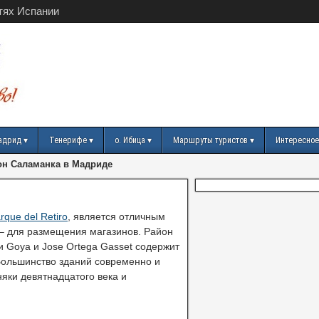
тях Испании
адрид
Тенерифе
о. Ибица
Маршруты туристов
Интересное
он Саламанка в Мадриде
rque del Retiro
, является отличным
– для размещения магазинов. Район
и Goya и Jose Ortega Gasset содержит
Большинство зданий современно и
яки девятнадцатого века и