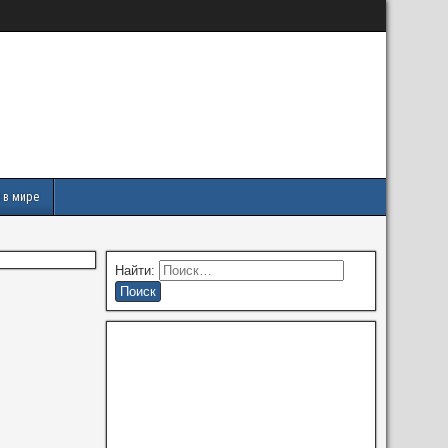
 в мире
Найти: