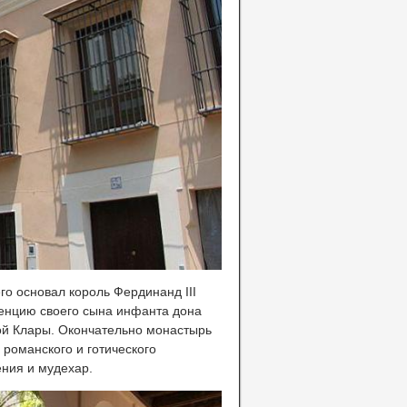
го основал король Фердинанд III
денцию своего сына инфанта дона
ой Клары. Окончательно монастырь
 романского и готического
ния и мудехар.