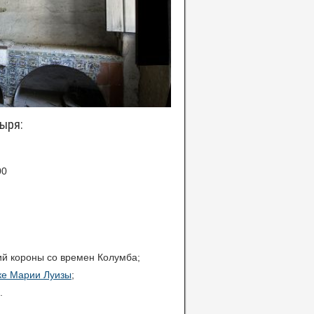
ыря:
00
ий короны со времен Колумба;
ке Марии Луизы
;
.