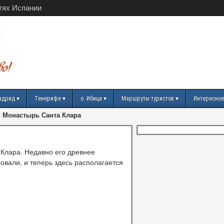
тях Испании
адрид
Тенерифе
о. Ибица
Маршруты туристов
Интересное
>
Монастырь Санта Клара
Клара. Недавно его древнее
овали, и теперь здесь располагается