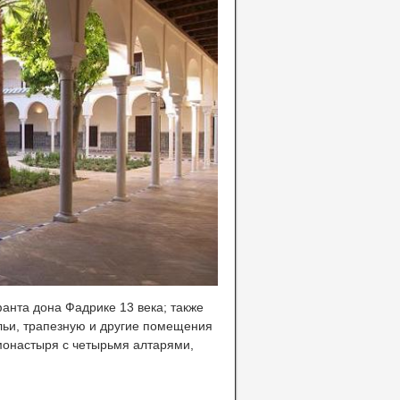
нта дона Фадрике 13 века; также
льи, трапезную и другие помещения
монастыря с четырьмя алтарями,