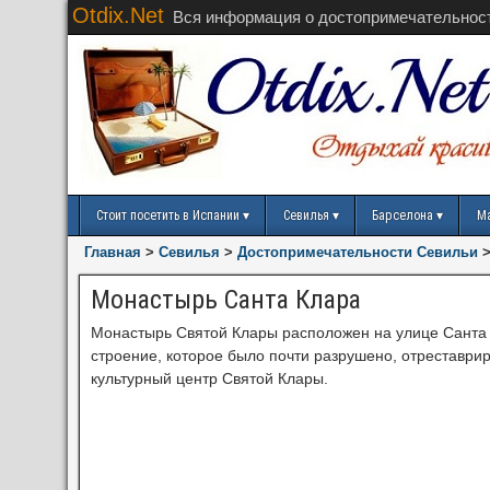
Otdix.Net
Вся информация о достопримечательнос
Стоит посетить в Испании
Севилья
Барселона
М
Главная
>
Севилья
>
Достопримечательности Севильи
Монастырь Санта Клара
Монастырь Святой Клары расположен на улице Санта 
строение, которое было почти разрушено, отреставрир
культурный центр Святой Клары.