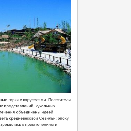
ные горки с каруселями. Посетители
ых представлений, кукольных
звлечения объединены идеей
вета средневековой Севильи; эпоху,
стремились к приключениям и