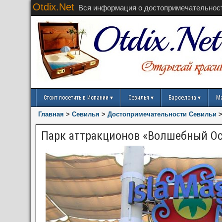
Otdix.Net
Вся информация о достопримечательнос
Стоит посетить в Испании
Севилья
Барселона
М
Главная
>
Севилья
>
Достопримечательности Севильи
Парк аттракционов «Волшебный О