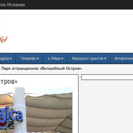
тях Испании
адрид
Тенерифе
о. Ибица
Маршруты туристов
Интересное
>
Парк аттракционов «Волшебный Остров»
стров»