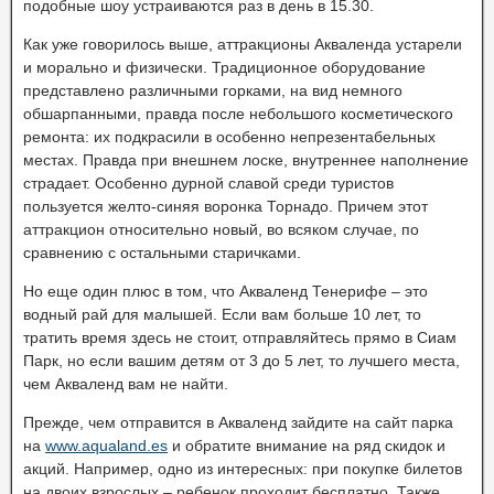
подобные шоу устраиваются раз в день в 15.30.
Как уже говорилось выше, аттракционы Акваленда устарели
и морально и физически. Традиционное оборудование
представлено различными горками, на вид немного
обшарпанными, правда после небольшого косметического
ремонта: их подкрасили в особенно непрезентабельных
местах. Правда при внешнем лоске, внутреннее наполнение
страдает. Особенно дурной славой среди туристов
пользуется желто-синяя воронка Торнадо. Причем этот
аттракцион относительно новый, во всяком случае, по
сравнению с остальными старичками.
Но еще один плюс в том, что Акваленд Тенерифе – это
водный рай для малышей. Если вам больше 10 лет, то
тратить время здесь не стоит, отправляйтесь прямо в Сиам
Парк, но если вашим детям от 3 до 5 лет, то лучшего места,
чем Акваленд вам не найти.
Прежде, чем отправится в Акваленд зайдите на сайт парка
на
www.aqualand.es
и обратите внимание на ряд скидок и
акций. Например, одно из интересных: при покупке билетов
на двоих взрослых – ребенок проходит бесплатно. Также