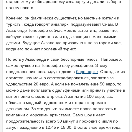
старенькому и обшарпанному аквапарку и делали выбор в
пользу нового.
Конечно, он фактически существует, но местные жители и
туристы, когда говорят аквапарк, подразумевают Сиам. В
Акваленде Тенерифе сейчас можно встретить, разве что,
заблудившихся туристов или отдыхающих с маленькими
детьми. Будущее Акваленда призрачно и не за горами час,
когда его покинет последний турист.
Но есть у Акваленда и свои бесспорные плюсы. Например,
самое лучшее на Тенерифе шоу дельфинов. Этому
представлению позавидуют даже в
Лоро парке
. С каждым из
артистов шоу можно сфотографироваться, заплатив за
удовольствие 20 евро. А если не пожалеть еще 50 евро, то
можно даже поплавать с дельфинами или принять участие в
выполнении сложного трюка. А заплатив 100 евро, вас
облачат в модный гидрокостюм и отправят прямо к
дельфинам. За эти деньги вы имеете право поплавать в
компании с морскими артистами. Само шоу имеет
продолжительность всего 30 минут и проходит с июля по
август, ежедневно в 12.45 и 15.30. В остальное время года