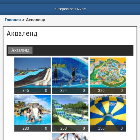
Интересное в мире
Главная
>
Акваленд
Акваленд
Аквалэнд
345
0
324
0
326
0
283
0
253
0
156
0