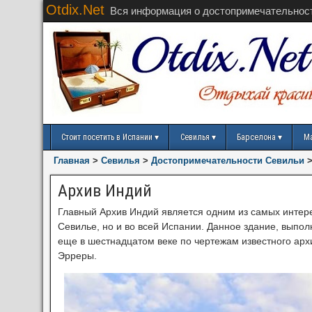
Otdix.Net
Вся информация о достопримечательнос
Стоит посетить в Испании
Севилья
Барселона
М
Главная
>
Севилья
>
Достопримечательности Севильи
Архив Индий
Главный Архив Индий является одним из самых интере
Севилье, но и во всей Испании. Данное здание, выпол
еще в шестнадцатом веке по чертежам известного арх
Эрреры.