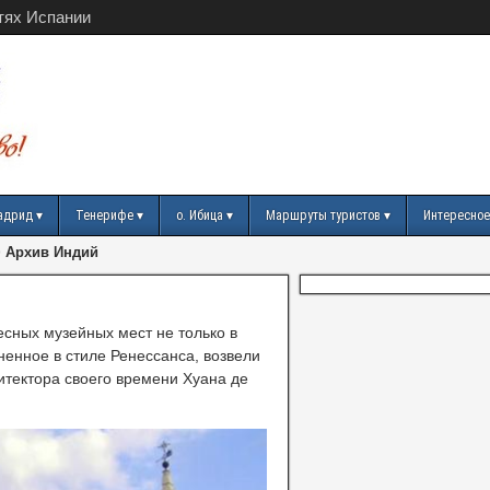
тях Испании
адрид
Тенерифе
о. Ибица
Маршруты туристов
Интересное
>
Архив Индий
сных музейных мест не только в
ненное в стиле Ренессанса, возвели
итектора своего времени Хуана де