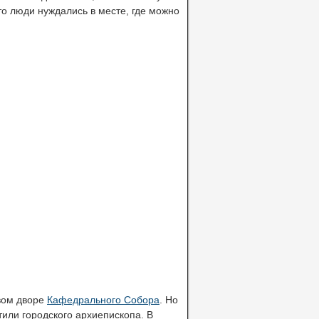
то люди нуждались в месте, где можно
вом дворе
Кафедрального Собора
. Но
тили городского архиепископа. В